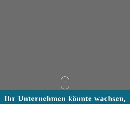
Ihr Unternehmen könnte wachsen,
wenn die Finanzierung gesichert
wäre?
Wir bieten Ihnen passende Lösungen und Partner!